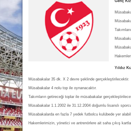
Genç Kız
Müsabakal
Müsabakal
Takımların
Müsabakal
Müsabakal
Hakemleri
Yıldız Kı
Müsabakalar 35 dk. X 2 devre şeklinde gerçekleştirilecektir.
Müsabakalar 4 nolu top ile oynanacaktır.
Takımların getireceği toplar ile müsabakalar gerçekleştirilecek
Müsabakalar 1.1.2002 ile 31.12.2004 doğumlu lisanslı sporcul
Müsabakalarda en fazla 7 yedek futbolcu kulübede yer alabili
Hakemlerimizin, yönetici ve antrenörlere ait saha çıkış kartla