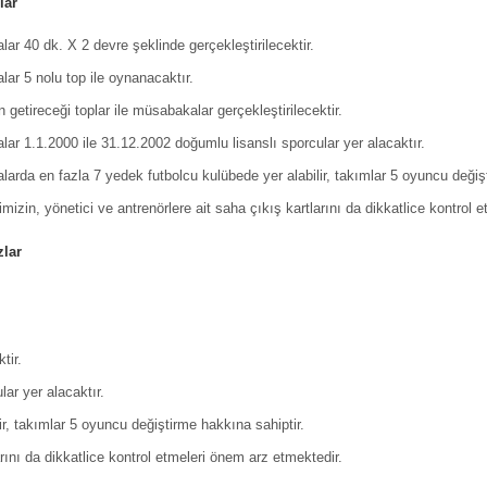
lar
ar 40 dk. X 2 devre şeklinde gerçekleştirilecektir.
ar 5 nolu top ile oynanacaktır.
 getireceği toplar ile müsabakalar gerçekleştirilecektir.
ar 1.1.2000 ile 31.12.2002 doğumlu lisanslı sporcular yer alacaktır.
arda en fazla 7 yedek futbolcu kulübede yer alabilir, takımlar 5 oyuncu değişt
mizin, yönetici ve antrenörlere ait saha çıkış kartlarını da dikkatlice kontrol 
zlar
tir.
ar yer alacaktır.
r, takımlar 5 oyuncu değiştirme hakkına sahiptir.
rını da dikkatlice kontrol etmeleri önem arz etmektedir.