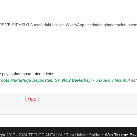
SIRASIYLA aşağıdaki bilgileri WhatsApp üzerinden göndermeleri önemle 
e paylaşılmamasını rica ederiz.
roots Müdürlüğü Beybostanı Sk. No:2 Beylerbeyi / Üsküdar / İstanbul
adr
ght 2017 - 2024 TFFHGD ANTALYA / Tüm Hakları Saklıdır.
Web Tasarım
Beki