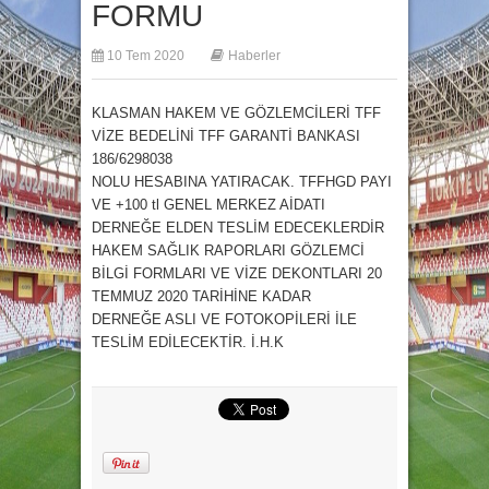
FORMU
10 Tem 2020
Haberler
KLASMAN HAKEM VE GÖZLEMCİLERİ TFF
VİZE BEDELİNİ TFF GARANTİ BANKASI
186/6298038
NOLU HESABINA YATIRACAK. TFFHGD PAYI
VE +100 tl GENEL MERKEZ AİDATI
DERNEĞE ELDEN TESLİM EDECEKLERDİR
HAKEM SAĞLIK RAPORLARI GÖZLEMCİ
BİLGİ FORMLARI VE VİZE DEKONTLARI 20
TEMMUZ 2020 TARİHİNE KADAR
DERNEĞE ASLI VE FOTOKOPİLERİ İLE
TESLİM EDİLECEKTİR. İ.H.K