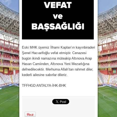
Eski MHK üyemiz İlhami Kaplan’ın kayınbiraderi
Şenel Hacıarifoğlu vefat etmiştir. Cenazesi
bugün ikindi namazına müteakip Altınova Arap
Hasan Camiinden, Altınova Yeni Mezarlığına
defnedilecektir. Merhuma Allah’tan rahmet diler,
kederli ailesine sabırlar dileriz.
TFFHGD ANTALYA-İHK-BHK