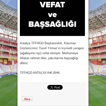
Antalya TFFHGD Başkanvekili, Klasman
Gözlemcimiz Yusuf Yılmaz’ın kıymetli yengesi
(ağabeyinin eşi) vefat etmiştir. Merhumeye
Allatan rahmet diler, yakınlarına başsağlığı
dileriz.
TFFHGD ANTALYA-İHK-BHK