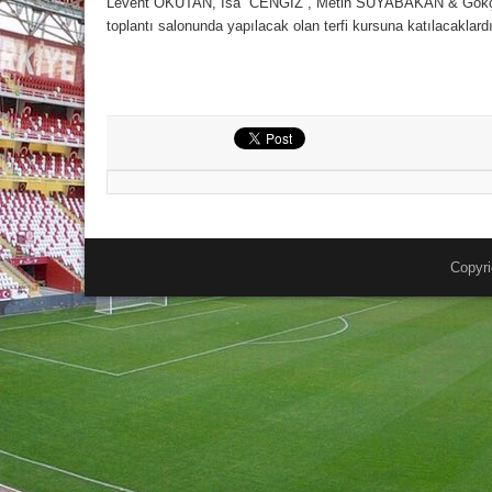
Levent OKUTAN, İsa CENGİZ , Metin SUYABAKAN & Gökçen 
toplantı salonunda yapılacak olan terfi kursuna katılacaklardı
Copyri