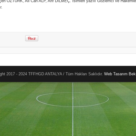
ÖZTÜRK, Ali Can ALP, Arif DİLMEÇ. İsimleri yazılı Gözlemci ve Hakeml
r.
ght 2017 - 2024 TFFHGD ANTALYA / Tüm Hakları Saklıdır.
Web Tasarım
Beki