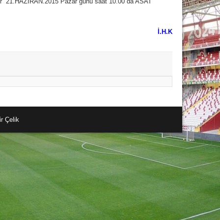
er 21.HAZİRAN.2015 Pazar günü saat 10.00 da ASAT
İ.H.K
r Çelik