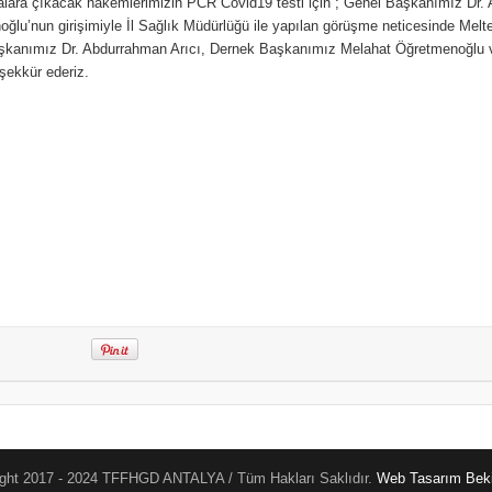
ara çıkacak hakemlerimizin PCR Covid19 testi için ; Genel Başkanımız Dr.
ğlu’nun girişimiyle İl Sağlık Müdürlüğü ile yapılan görüşme neticesinde Melt
kanımız Dr. Abdurrahman Arıcı, Dernek Başkanımız Melahat Öğretmenoğlu ve 
eşekkür ederiz.
ght 2017 - 2024 TFFHGD ANTALYA / Tüm Hakları Saklıdır.
Web Tasarım
Beki