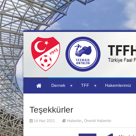
Dernek
TFF
Hakemlerimiz
Teşekkürler
,
14 Haz 2021
Haberler
Önemli Haberler