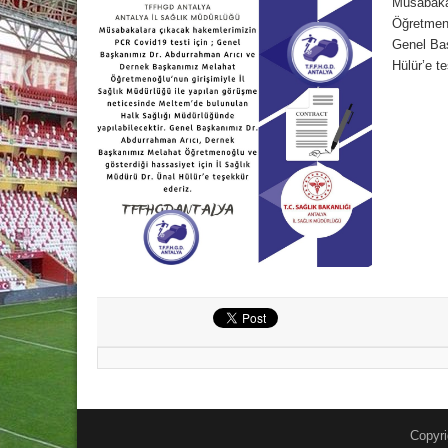
Müsabakal
Öğretmeno
Genel Baş
Hülür’e t
Copyri