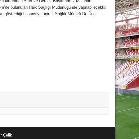
 Abdurrahman Arıcı ve Dernek Başkanımız Melahat
em’de bulunulan Halk Sağlığı Müdürlüğünde yapılabilecektir.
gösterdiği hassasiyet için İl Sağlık Müdürü Dr. Ünal
r Çelik