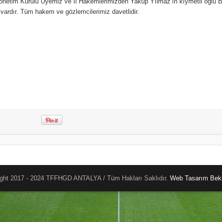
netim Kurulu Üyemiz ve İl Hakemlerimizden Yakup Yılmaz’ın kıymetli oğlu 
vardır. Tüm hakem ve gözlemcilerimiz davetlidir.
ght 2017 - 2024 TFFHGD ANTALYA / Tüm Hakları Saklıdır.
Web Tasarım
Beki