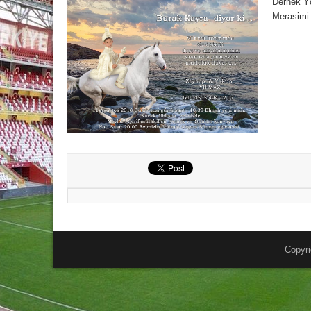
Dernek Yö
Merasimi 
Copyri