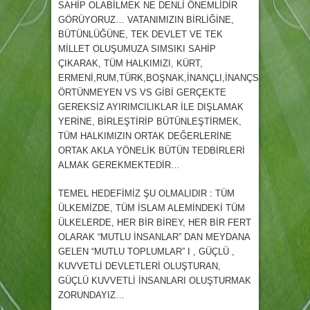
SAHİP OLABİLMEK NE DENLİ ÖNEMLİDİR
GÖRÜYORUZ… VATANIMIZIN BİRLİĞİNE,
BÜTÜNLÜĞÜNE, TEK DEVLET VE TEK
MİLLET OLUŞUMUZA SIMSIKI SAHİP
ÇIKARAK, TÜM HALKIMIZI, KÜRT,
ERMENİ,RUM,TÜRK,BOŞNAK,İNANÇLI,İNANÇSIZ,ÖRTÜNE
ÖRTÜNMEYEN VS VS GİBİ GERÇEKTE
GEREKSİZ AYIRIMCILIKLAR İLE DIŞLAMAK
YERİNE, BİRLEŞTİRİP BÜTÜNLEŞTİRMEK,
TÜM HALKIMIZIN ORTAK DEĞERLERİNE
ORTAK AKLA YÖNELİK BÜTÜN TEDBİRLERİ
ALMAK GEREKMEKTEDİR…
TEMEL HEDEFİMİZ ŞU OLMALIDIR : TÜM
ÜLKEMİZDE, TÜM İSLAM ALEMİNDEKİ TÜM
ÜLKELERDE, HER BİR BİREY, HER BİR FERT
OLARAK “MUTLU İNSANLAR” DAN MEYDANA
GELEN “MUTLU TOPLUMLAR” I , GÜÇLÜ ,
KUVVETLİ DEVLETLERİ OLUŞTURAN,
GÜÇLÜ KUVVETLİ İNSANLARI OLUŞTURMAK
ZORUNDAYIZ…