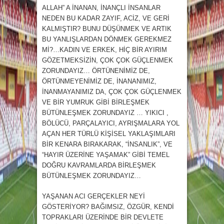
ALLAH” A İNANAN, İNANÇLI İNSANLAR
NEDEN BU KADAR ZAYIF, ACİZ, VE GERİ
KALMIŞTIR? BUNU DÜŞÜNMEK VE ARTIK
BU YANLIŞLARDAN DÖNMEK GEREKMEZ
Mİ?…KADIN VE ERKEK, HİÇ BİR AYIRIM
GÖZETMEKSİZİN, ÇOK ÇOK GÜÇLENMEK
ZORUNDAYIZ… ÖRTÜNENİMİZ DE,
ÖRTÜNMEYENİMİZ DE, İNANANIMIZ,
İNANMAYANIMIZ DA, ÇOK ÇOK GÜÇLENMEK
VE BİR YUMRUK GİBİ BİRLEŞMEK
BÜTÜNLEŞMEK ZORUNDAYIZ … YIKICI ,
BÖLÜCÜ, PARÇALAYICI, AYRIŞMALARA YOL
AÇAN HER TÜRLÜ KİŞİSEL YAKLAŞIMLARI
BİR KENARA BIRAKARAK, “İNSANLIK”, VE
“HAYIR ÜZERİNE YAŞAMAK” GİBİ TEMEL
DOĞRU KAVRAMLARDA BİRLEŞMEK
BÜTÜNLEŞMEK ZORUNDAYIZ…
YAŞANAN ACI GERÇEKLER NEYİ
GÖSTERİYOR? BAĞIMSIZ, ÖZGÜR, KENDİ
TOPRAKLARI ÜZERİNDE BİR DEVLETE