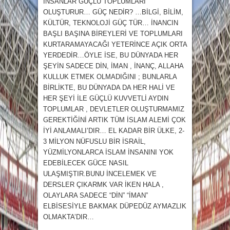
İNSANLAR GÜÇLÜ TOPLUMLARI
OLUŞTURUR… GÜÇ NEDİR? …BİLGİ, BİLİM,
KÜLTÜR, TEKNOLOJİ GÜÇ TÜR… İNANCIN
BAŞLI BAŞINA BİREYLERİ VE TOPLUMLARI
KURTARAMAYACAĞI YETERİNCE AÇIK ORTA
YERDEDİR…ÖYLE İSE, BU DÜNYADA HER
ŞEYİN SADECE DİN, İMAN , İNANÇ, ALLAHA
KULLUK ETMEK OLMADIĞINI ; BUNLARLA
BİRLİKTE, BU DÜNYADA DA HER HALİ VE
HER ŞEYİ İLE GÜÇLÜ KUVVETLİ AYDIN
TOPLUMLAR , DEVLETLER OLUŞTURMAMIZ
GEREKTİĞİNİ ARTIK TÜM İSLAM ALEMİ ÇOK
İYİ ANLAMALI’DIR… EL KADAR BİR ÜLKE, 2-
3 MİLYON NÜFUSLU BİR İSRAİL,
YÜZMİLYONLARCA İSLAM İNSANINI YOK
EDEBİLECEK GÜCE NASIL
ULAŞMIŞTIR.BUNU İNCELEMEK VE
DERSLER ÇIKARMK VAR İKEN HALA ,
OLAYLARA SADECE “DİN” “İMAN”
ELBİSESİYLE BAKMAK DÜPEDÜZ AYMAZLIK
OLMAKTA’DIR…