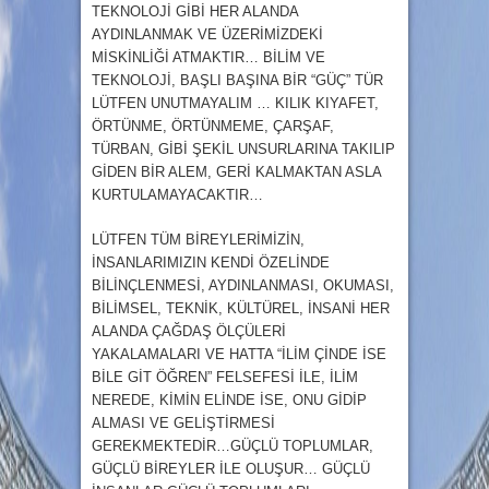
TEKNOLOJİ GİBİ HER ALANDA
AYDINLANMAK VE ÜZERİMİZDEKİ
MİSKİNLİĞİ ATMAKTIR… BİLİM VE
TEKNOLOJİ, BAŞLI BAŞINA BİR “GÜÇ” TÜR
LÜTFEN UNUTMAYALIM … KILIK KIYAFET,
ÖRTÜNME, ÖRTÜNMEME, ÇARŞAF,
TÜRBAN, GİBİ ŞEKİL UNSURLARINA TAKILIP
GİDEN BİR ALEM, GERİ KALMAKTAN ASLA
KURTULAMAYACAKTIR…
LÜTFEN TÜM BİREYLERİMİZİN,
İNSANLARIMIZIN KENDİ ÖZELİNDE
BİLİNÇLENMESİ, AYDINLANMASI, OKUMASI,
BİLİMSEL, TEKNİK, KÜLTÜREL, İNSANİ HER
ALANDA ÇAĞDAŞ ÖLÇÜLERİ
YAKALAMALARI VE HATTA “İLİM ÇİNDE İSE
BİLE GİT ÖĞREN” FELSEFESİ İLE, İLİM
NEREDE, KİMİN ELİNDE İSE, ONU GİDİP
ALMASI VE GELİŞTİRMESİ
GEREKMEKTEDİR…GÜÇLÜ TOPLUMLAR,
GÜÇLÜ BİREYLER İLE OLUŞUR… GÜÇLÜ