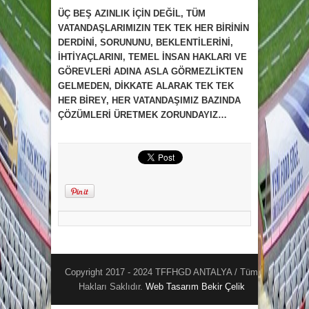
ÜÇ BEŞ AZINLIK İÇİN DEĞİL, TÜM
VATANDAŞLARIMIZIN TEK TEK HER BİRİNİN
DERDİNİ, SORUNUNU, BEKLENTİLERİNİ,
İHTİYAÇLARINI, TEMEL İNSAN HAKLARI VE
GÖREVLERİ ADINA ASLA GÖRMEZLİKTEN
GELMEDEN, DİKKATE ALARAK TEK TEK
HER BİREY, HER VATANDAŞIMIZ BAZINDA
ÇÖZÜMLERİ ÜRETMEK ZORUNDAYIZ…
Copyright 2017 - 2024 TFFHGD ANTALYA / Tüm
Hakları Saklıdır.
Web Tasarım
Bekir Çelik