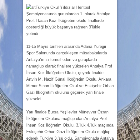
Türkiye Okul Yıldızlar Hentbol
Şampiyonasında guruplardan 1. olarak Antalya
Prof. Hasan Koz İlköğretim okulu finallerde
gösterdiği büyük başarıya rağmen 3’lükle
yetindi.
11-15 Mayıs tarihleri arasında Adana Yüreğir
Spor Salonunda gerçekleşen müsabakalarda
Antalya’mızı temsil eden ve guruplarda
namaglup olarak finallere yükselen Antalya Prof
İhsan Koz İlköğretim Okulu, çeyrek finalde
Artvin M. Nazif Günal İlköğretim Okulu, Ankara
Mimar Sinan İlköğretim Okul ve Eskişehir Orhan
Gazi İlköğretim okulunu geçerek yarı finale
yükseldi.
Yarı finalde Bursa Yeşilevler Münevver Özran
İlköğretim Okuluna mağlup olan Antalya Prof
İhsan Koz İlöğretim Okulu, 3.’lük 4.’lük maçında
Eskişehir Orhan Gazi İlköğretim Okulu mağlup
ederek Türkiye 3.’sü oldu. Şampiyonada Antalya