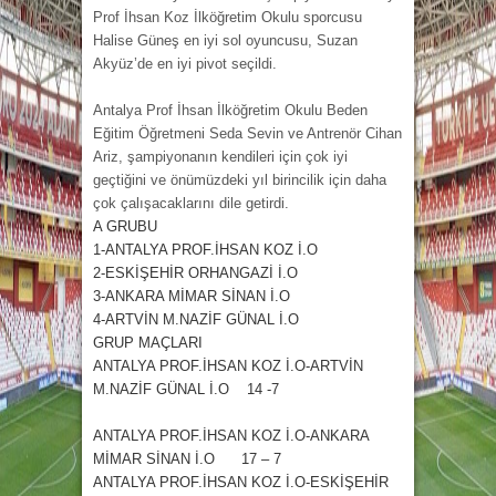
Prof İhsan Koz İlköğretim Okulu sporcusu
Halise Güneş en iyi sol oyuncusu, Suzan
Akyüz’de en iyi pivot seçildi.
Antalya Prof İhsan İlköğretim Okulu Beden
Eğitim Öğretmeni Seda Sevin ve Antrenör Cihan
Ariz, şampiyonanın kendileri için çok iyi
geçtiğini ve önümüzdeki yıl birincilik için daha
çok çalışacaklarını dile getirdi.
A GRUBU
1-ANTALYA PROF.İHSAN KOZ İ.O
2-ESKİŞEHİR ORHANGAZİ İ.O
3-ANKARA MİMAR SİNAN İ.O
4-ARTVİN M.NAZİF GÜNAL İ.O
GRUP MAÇLARI
ANTALYA PROF.İHSAN KOZ İ.O-ARTVİN
M.NAZİF GÜNAL İ.O 14 -7
ANTALYA PROF.İHSAN KOZ İ.O-ANKARA
MİMAR SİNAN İ.O 17 – 7
ANTALYA PROF.İHSAN KOZ İ.O-ESKİŞEHİR