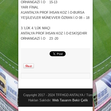
ORHANGAZİ İ.O 15-13
YARI FİNAL
A1ANTALYA PROF.İHSAN KOZ İ.O-BURSA
YEŞİLEVLER MÜNEVVER ÖZRAN İ.O 08 – 18
3.’LÜK 4.’LÜK MAÇI
ANTALYA PROF.İHSAN KOZ İ.O-ESKİŞEHİR
ORHANGAZİ İ.O 23 -20
Copyright 2017 - 2024 TFFHGD ANTALYA / Tüm
Hakları Saklıdır.
Web Tasarım
Bekir Çelik