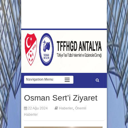
Osman Sert’i Ziyaret
,
22 Ağu 2024
Haberler
Önemli
Haberler