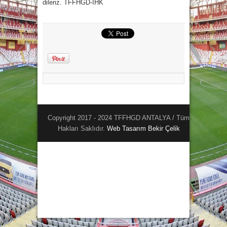
dileriz. TFFHGD-İHK
Copyright 2017 - 2024 TFFHGD ANTALYA / Tüm
Hakları Saklıdır.
Web Tasarım
Bekir Çelik