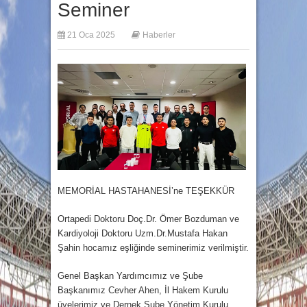
Seminer
21 Oca 2025
Haberler
MEMORİAL HASTAHANESİ’ne TEŞEKKÜR
Ortapedi Doktoru Doç.Dr. Ömer Bozduman ve
Kardiyoloji Doktoru Uzm.Dr.Mustafa Hakan
Şahin hocamız eşliğinde seminerimiz verilmiştir.
Genel Başkan Yardımcımız ve Şube
Başkanımız Cevher Ahen, İl Hakem Kurulu
üyelerimiz ve Dernek Şube Yönetim Kurulu