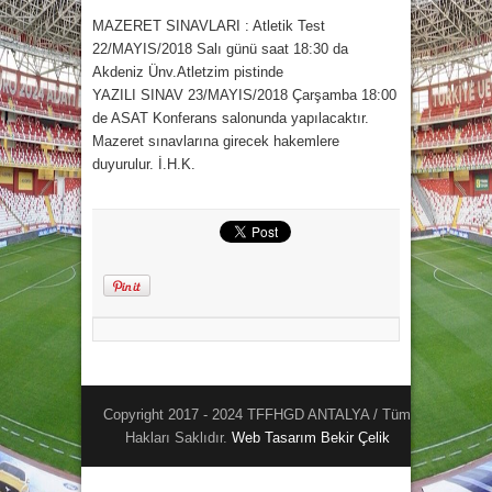
MAZERET SINAVLARI : Atletik Test
22/MAYIS/2018 Salı günü saat 18:30 da
Akdeniz Ünv.Atletzim pistinde
YAZILI SINAV 23/MAYIS/2018 Çarşamba 18:00
de ASAT Konferans salonunda yapılacaktır.
Mazeret sınavlarına girecek hakemlere
duyurulur. İ.H.K.
Copyright 2017 - 2024 TFFHGD ANTALYA / Tüm
Hakları Saklıdır.
Web Tasarım
Bekir Çelik