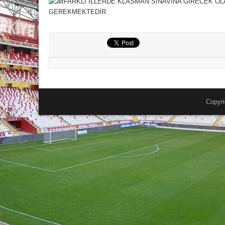
FARKLI İLLERDE KLASMAN SINAVINA GİRECEK OL
GEREKMEKTEDİR.
Copyri