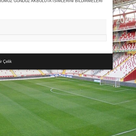
RÜMÜZ GÜNDÜZ AKBULUTA İSİMLERİNİ BİLDİRMELERİ
r Çelik