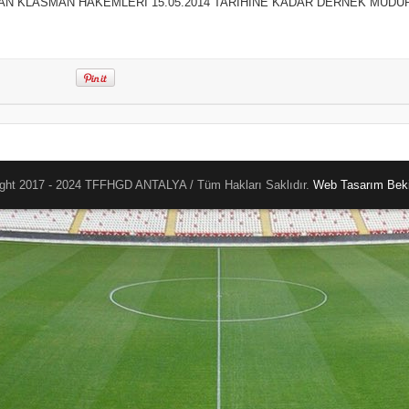
AN KLASMAN HAKEMLERİ 15.05.2014 TARİHİNE KADAR DERNEK MÜDÜ
ght 2017 - 2024 TFFHGD ANTALYA / Tüm Hakları Saklıdır.
Web Tasarım
Beki