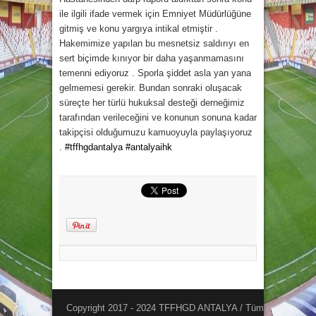
ile ilgili ifade vermek için Emniyet M
üdürlüğüne
gitmiş ve konu yargıya intikal etmiştir .
Hakemimize yapılan bu mesnetsiz saldırıyı en
sert biçimde kınıyor bir daha yaşanmamasını
temenni ediyoruz . Sporla şiddet asla yan yana
gelmemesi gerekir. Bundan sonraki oluşacak
süreçte her türlü hukuksal desteği derneğimiz
tarafından verileceğini ve konunun sonuna kadar
takipçisi olduğumuzu kamuoyuyla paylaşıyoruz
.
#tffhgdantalya
#antalyaihk
Copyright 2017 - 2024 TFFHGD ANTALYA / Tüm