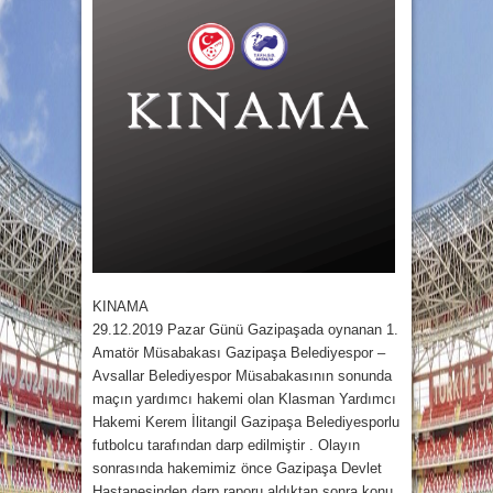
KINAMA
29.12.2019 Pazar Günü Gazipaşada oynanan 1.
Amatör Müsabakası Gazipaşa Belediyespor –
Avsallar Belediyespor Müsabakasının sonunda
maçın yardımcı hakemi olan Klasman Yardımcı
Hakemi Kerem İlitangil Gazipaşa Belediyesporlu
futbolcu tarafından darp edilmiştir . Olayın
sonrasında hakemimiz önce Gazipaşa Devlet
Hastanesinden darp raporu aldıktan sonra konu