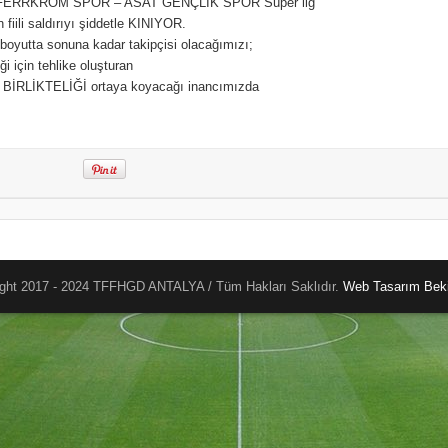
nan FERRKROM SPOR – ASAT GENÇLİK SPOR Süper lig
ili saldırıyı şiddetle KINIYOR.
boyutta sonuna kadar takipçisi olacağımızı;
i için tehlike oluşturan
e BİRLİKTELİĞİ ortaya koyacağı inancımızda
ght 2017 - 2024 TFFHGD ANTALYA / Tüm Hakları Saklıdır.
Web Tasarım
Beki