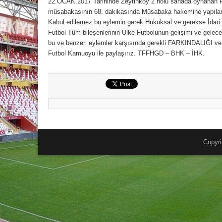
22.OCAK.2017 Tarihinde Zeytinköy 2 nolu sahada oyna
müsabakasının 68. dakikasında Müsabaka hakemine yapılan fi
Kabul edilemez bu eylemin gerek Hukuksal ve gerekse İdari 
Futbol Tüm bileşenlerinin Ülke Futbolunun gelişimi ve geleceğ
bu ve benzeri eylemler karşısında gerekli FARKINDALIĞI v
Futbol Kamuoyu ile paylaşırız. TFFHGD – BHK – İHK.
Copyri