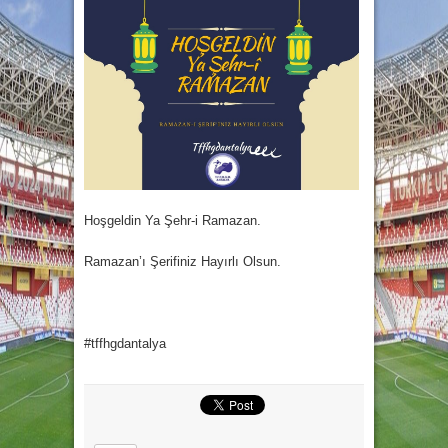
Hoşgeldin Ya Şehr-i Ramazan.
Ramazan’ı Şerifiniz Hayırlı Olsun.
#tffhgdantalya