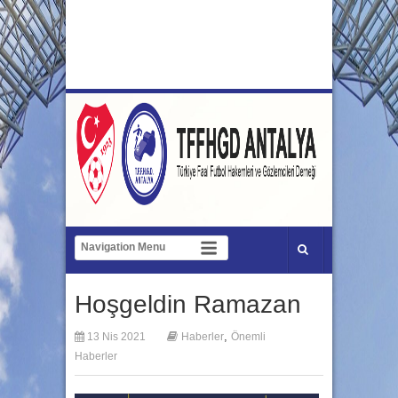
Hoşgeldin Ramazan
,
13 Nis 2021
Haberler
Önemli
Haberler