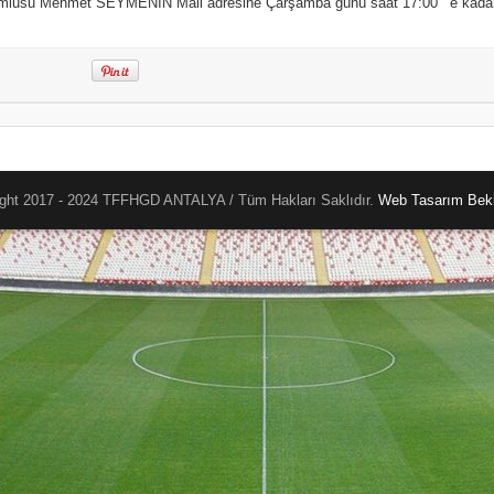
lusu Mehmet SEYMENİN Mail adresine Çarşamba günü saat 17:00 ‘ e kadar 
ght 2017 - 2024 TFFHGD ANTALYA / Tüm Hakları Saklıdır.
Web Tasarım
Beki