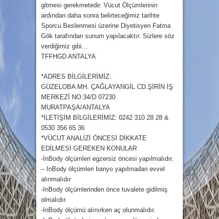
gitmesi gerekmetedir. Vücut Ölçümlerinin
ardından daha sonra belirteceğimiz tarihte
Sporcu Beslenmesi üzerine Diyetisyen Fatma
Gök tarafından sunum yapılacaktır. S
izlere söz
verdiğimiz gibi…
TFFHGD ANTALYA
*ADRES BİLGİLERİMİZ:
GÜZELOBA MH. ÇAĞLAYANGİL CD.ŞİRİN İŞ
MERKEZİ NO:34/D 07230
MURATPAŞA/ANTALYA
*İLETİŞİM BİLGİLERİMİZ: 0242 310 28 28 &
0530 356 65 36
*VÜCUT ANALİZİ ÖNCESİ DİKKATE
EDİLMESİ GEREKEN KONULAR
-InBody ölçümleri egzersiz öncesi yapılmalıdır.
– InBody ölçümleri banyo yapılmadan evvel
alınmalıdır
-InBody ölçümlerinden önce tuvalete gidilmiş
olmalıdır.
-InBody ölçümü alınırken aç olunmalıdır.