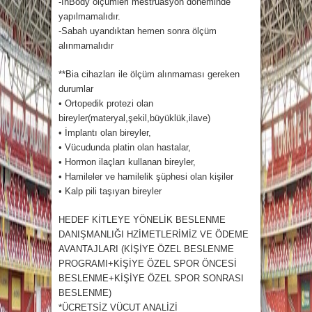
-InBody ölçümleri mestruasyon döneminde
yapılmamalıdır.
-Sabah uyandıktan hemen sonra ölçüm
alınmamalıdır
**Bia cihazları ile ölçüm alınmaması gereken
durumlar
• Ortopedik protezi olan
bireyler(materyal,şekil,büyüklük,ilave)
• İmplantı olan bireyler,
• Vücudunda platin olan hastalar,
• Hormon ilaçları kullanan bireyler,
• Hamileler ve hamilelik şüphesi olan kişiler
• Kalp pili taşıyan bireyler
HEDEF KİTLEYE YÖNELİK BESLENME
DANIŞMANLIĞI HZİMETLERİMİZ VE ÖDEME
AVANTAJLARI (KİŞİYE ÖZEL BESLENME
PROGRAMI+KİŞİYE ÖZEL SPOR ÖNCESİ
BESLENME+KİŞİYE ÖZEL SPOR SONRASI
BESLENME)
*ÜCRETSİZ VÜCUT ANALİZİ