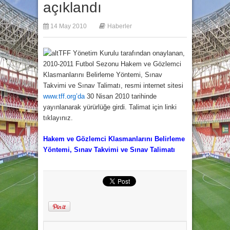
açıklandı
14 May 2010
Haberler
TFF Yönetim Kurulu tarafından onaylanan,
2010-2011 Futbol Sezonu Hakem ve Gözlemci
Klasmanlarını Belirleme Yöntemi, Sınav
Takvimi ve Sınav Talimatı, resmi internet sitesi
www.tff.org’da
30 Nisan 2010 tarihinde
yayınlanarak yürürlüğe girdi. Talimat için linki
tıklayınız.
Hakem ve Gözlemci Klasmanlarını Belirleme
Yöntemi, Sınav Takvimi ve Sınav Talimatı