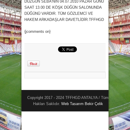
DÜZGÜN SEBA’NIN 04.07.2010 PAZAR GÜNÜ
SAAT 13.00 DE KÖŞK DÜĞÜN SALONUNDA
DÜĞÜNÜ VARDIR. TÜM GÖZLEMCİ VE
HAKEM ARKADAŞLAR DAVETLİDİR.TFFHGD
{jcomments on}
Copyright 2017 - 2024 TFFHGD ANTALYA / Tüm
Hakları Saklıdır.
Web Tasarım
Bekir Çelik