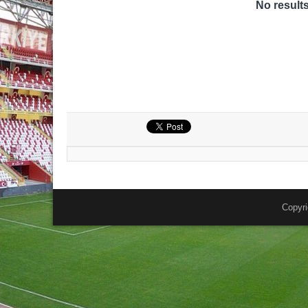
No result
Copyri