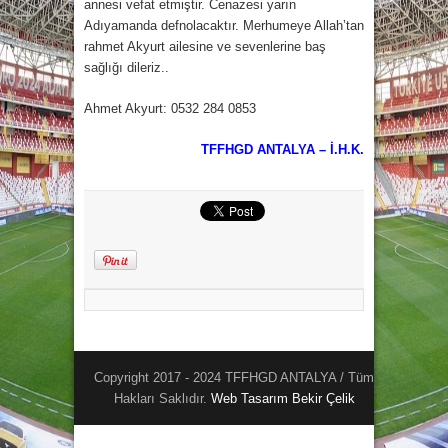
annesi vefat etmiştir. Cenazesi yarın
Adıyamanda defnolacaktır. Merhumeye Allah’tan
rahmet Akyurt ailesine ve sevenlerine baş
sağlığı dileriz..
Ahmet Akyurt: 0532 284 0853
TFFHGD ANTALYA – İ.H.K.
Copyright 2017 - 2024 TFFHGD ANTALYA / Tüm
Hakları Saklıdır.
Web Tasarım
Bekir Çelik