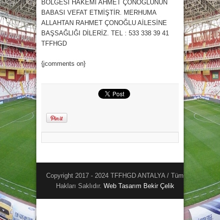
BÖLGESİ HAKEMİ AHMET ÇONOĞLUNUN
BABASI VEFAT ETMİŞTİR. MERHUMA
ALLAHTAN RAHMET ÇONOĞLU AİLESİNE
BAŞSAĞLIĞI DİLERİZ. TEL : 533 338 39 41
TFFHGD
{jcomments on}
Copyright 2017 - 2024 TFFHGD ANTALYA / Tüm
Hakları Saklıdır.
Web Tasarım
Bekir Çelik