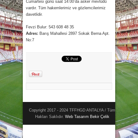
Cumartesi günü saat 14:00’da asker mevlüdü
vardır. Tüm hakemlerimiz ve gözlemcilerimiz
davetlidir.
Fevzi Bulur: 543 608 48 35
Adres:
Barış Mahallesi 2897 Sokak Berna Apt.
No:7
Copyright 2017 - 2024 TFFHGD ANTALYA / Tüm
Hakları Saklıdır.
Web Tasarım
Bekir Çelik