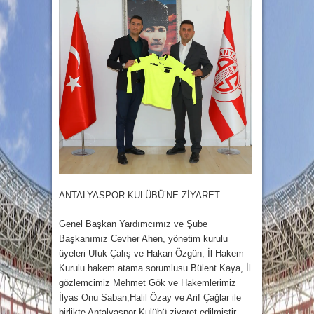
ANTALYASPOR KULÜBÜ’NE ZİYARET
Genel Başkan Yardımcımız ve Şube
Başkanımız Cevher Ahen, yönetim kurulu
üyeleri Ufuk Çalış ve Hakan Özgün, İl Hakem
Kurulu hakem atama sorumlusu Bülent Kaya, İl
gözlemcimiz Mehmet Gök ve Hakemlerimiz
İlyas Onu Saban,Halil Özay ve Arif Çağlar ile
birlikte Antalyaspor Kulübü ziyaret edilmiştir.