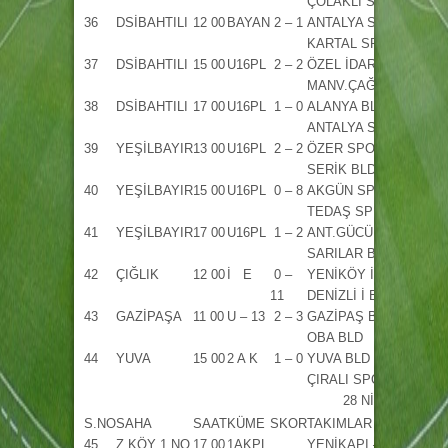
ÇOLAKLI SP
36
DSİBAHTILI
12 00
BAYAN
2 – 1
ANTALYA SP –
U.ÇAL
KARTAL SPOR
37
DSİBAHTILI
15 00
U16PL
2 – 2
ÖZEL İDARE –
A.GÜ
MANV.ÇAĞLY
38
DSİBAHTILI
17 00
U16PL
1 – 0
ALANYA BLD –
F.ÇİF
ANTALYA SP
39
YEŞİLBAYIR
13 00
U16PL
2 – 2
ÖZER SPOR –
S.DE
SERİK BLD
40
YEŞİLBAYIR
15 00
U16PL
0 – 8
AKGÜN SPOR –
R.DO
TEDAŞ SP
41
YEŞİLBAYIR
17 00
U16PL
1 – 2
ANT.GÜCÜ –
O.,D
SARILAR BLD
42
ÇIĞLIK
12 00
İ E
0 –
YENİKÖY İ E –
K.VA
11
DENİZLİ İ E
43
GAZİPAŞA
11 00
U – 13
2 – 3
GAZİPAŞ BL –
O.ÇA
OBA BLD
44
YUVA
15 00
2 A K
1 – 0
YUVA BLD –
E.İZG
ÇIRALI SPOR
28 NİSAN 2010 Ç
S.NO
SAHA
SAAT
KÜME
SKOR
TAKIMLAR
HAK
45
Z.KÖY 1 NO
17 00
1AKPL
YENİKAPI –