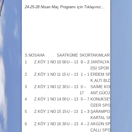
24-25-28 Nisan Maç Programı için Tıklayınız…
S.NO
SAHA
SAAT
KÜME
SKOR
TAKIMLAR
HAK
1
Z.KÖY 1 NO
10 00
U – 13
0 – 2
JANTALYA SP –
S.İŞ
DSİ SPOR
2
Z.KÖY 1 NO
11 15
U – 13
1 – 1
ERDEM SPOR –
A.GÜ
K.ALTI BLD
3
Z.KÖY 1 NO
12 30
U – 13
0 –
SAİME KONCA –
Ç.TE
17
ANT.GÜCÜ
4
Z.KÖY 1 NO
14 00
U – 13
0 – 7
KONUKSEVER –
Ö.ER
ÖZER SPOR
5
Z.KÖY 1 NO
15 15
U – 13
1 – 3
ŞARAMPOL –
A.AD
KARTAL SPOR
6
Z.KÖY 1 NO
16 30
U – 13
4 – 2
AKGÜN SP –
Ç.YA
ÇALLI SPOR