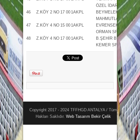
ÖZEL İDARE
46
Z.KÖY 2 NO
17 00
1AKPL
BEYMELEK –
MAHMUTLAR
47
Z.KÖY 4 NO
15 00
1AKPL
EVRENSEKİ –
ORMAN SPOR
48
Z.KÖY 4 NO
17 00
1AKPL
B.ŞEHİR BLD –
KEMER SP
Copyright 2017 - 2024 TFFHGD ANTALYA / Tüm
Hakları Saklıdır.
Web Tasarım
Bekir Çelik