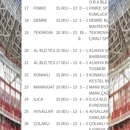
O B A BLD
17
FİNİKE
15 00
U – 13
0 – 1
FİNİKE SP –
M.K.
KUMLUCA BLD
18
DEMRE
15 00
U – 13
2 – 2
DEMRE BLD –
F.ÇİF
MAVİKENT
19
TEKİROVA
10 30
U – 13
15 –
TEKİROVA BL –
B..K
0
ÇIRALI SPOR
20
AL.BLD.TES
15 30
U – 13
2 – 1
ALANYA SP –
İ.BA
BARBAROS
21
AL.BLD.TES
17 00
U – 13
6 – 1
ALANYA BLD –
E.KE
TOSMUR
22
KONAKLI
15 00
U – 13
1 – 3
KONAKLI BLD –
F.YIL
KESTEL BL
23
MANAVGAT
10 00
U – 13
3 – 2
MANV.BLD –
T.AK
MANV.ÇAĞLY
24
ILICA
10 00
U – 13
4 – 0
ILICA BLD –
Ş.KA
EVRENSEKİ
25
AVSALLAR
10 00
U – 13
1 – 6
AVSALLAR BL –
O.BA
SARILAR BL
26
ÇOLAKLI
15 00
U – 13
1 – 5
ÇOLAKLI SP –
Ş.KA
KADRİYE BLD