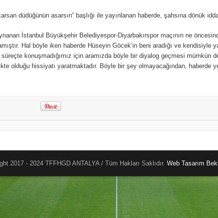
n düdüğünün asarsın” başlığı ile yayınlanan haberde, şahsına dönük idda ve i
’de oynanan İstanbul Büyükşehir Belediyespor-Diyarbakırspor maçının ne önces
amıştır. Hal böyle iken haberde Hüseyin Göcek’in beni aradığı ve kendisiyle
 süreçte konuşmadığımız için aramızda böyle bir diyalog geçmesi mümkün değil
kte olduğu hissiyatı yaratmaktadır. Böyle bir şey olmayacağından, haberde ye
ght 2017 - 2024 TFFHGD ANTALYA / Tüm Hakları Saklıdır.
Web Tasarım
Beki