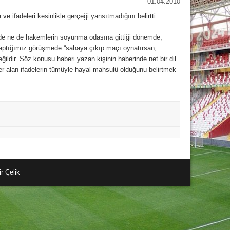
01.04.2010
fadeleri kesinlikle gerçeği yansıtmadığını belirtti.
inde ne de hakemlerin soyunma odasına gittiği dönemde,
 yaptığımız görüşmede “sahaya çıkıp maçı oynatırsan,
dir. Söz konusu haberi yazan kişinin haberinde net bir dil
r alan ifadelerin tümüyle hayal mahsulü olduğunu belirtmek
r Çelik