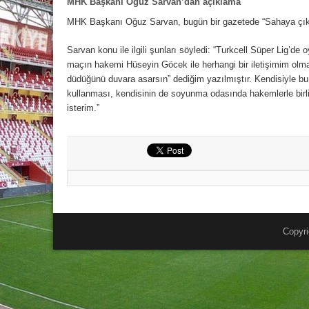
MHK Başkanı Oğuz Sarvan’dan açıklama
MHK Başkanı Oğuz Sarvan, bugün bir gazetede “Sahaya çıkarsa
Sarvan konu ile ilgili şunları söyledi: “Turkcell Süper Lig
maçın hakemi Hüseyin Göcek ile herhangi bir iletişimim olm
düdüğünü duvara asarsın” dediğim yazılmıştır. Kendisiyle bu
kullanması, kendisinin de soyunma odasında hakemlerle birli
isterim.”
Copyri