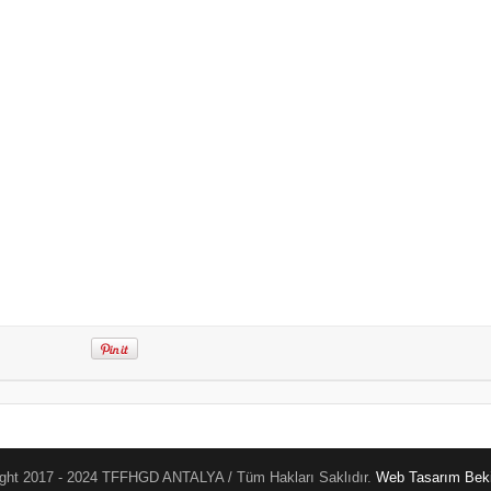
ght 2017 - 2024 TFFHGD ANTALYA / Tüm Hakları Saklıdır.
Web Tasarım
Beki