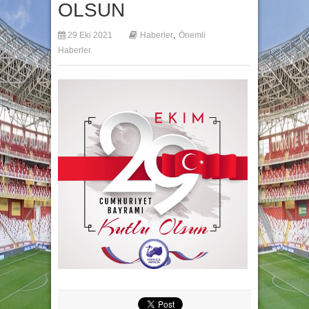
OLSUN
,
29 Eki 2021
Haberler
Önemli
Haberler