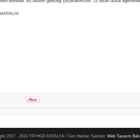
dun temelidir. Bu ülkenin geleceği çocuklarımızdır. 23 Nisan ulusal egemenl
DANTALYA
ght 2017 - 2024 TFFHGD ANTALYA / Tüm Hakları Saklıdır.
Web Tasarım
Beki