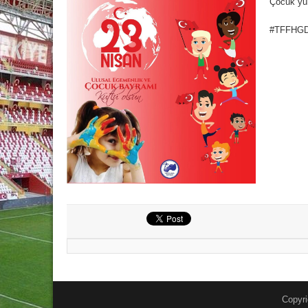
Çocuk yur
#TFFHG
Copyri