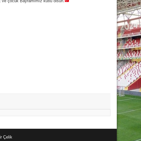
ik ve çocuk Bayramımız kutlu olsun.
r Çelik