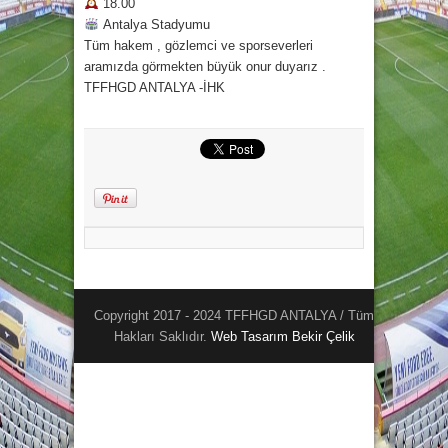
18.00
Antalya Stadyumu
Tüm hakem , gözlemci ve sporseverleri
aramızda görmekten büyük onur duyarız .
TFFHGD ANTALYA -İHK
Copyright 2017 - 2024 TFFHGD ANTALYA / Tüm
Hakları Saklıdır.
Web Tasarım
Bekir Çelik