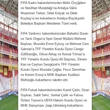
FIFA Kadın hakemlerimizden Melis Özçiğdem
ve Neslihan Muratdağı’na Antalya Valisi
Muammer Türker; Sibel Kolçak ve Dilek
Koçbay’a ise kokartlarını Antalya Büyükşehir
Belediye Başkanı Menderes Türel verdi.
FIFA Yardımcı hakemlerimizden Bahattin Duran
ve Tarık Ongun’a Spor Genel Müdürü Mehmet
Baykan, Mustafa Emre Eyisoy ve Mehmet Cem
Satman’a TFF Yönetim Kurulu Üyesi Cengiz
Zülfikaroğlu, Orkun Aktaş ve Kemal Yılmaz’a
TFF Yönetim Kurulu Üyesi Ali Düşmez, Ekrem
Kan ve Ceyhun Sesigüzel’e TFF Yönetim
Kurulu Üyesi Mustafa Çağlar, Fevzi Demirhan
ve Kerem Ersoy’a MHK Başkanı Kuddusi
Müftüoğlu kokartlarını takdim etti.
FIFA Futsal hakemlerimizden Kamil Çetin, Ozan
Soykan, Sabit Selvi, Serhat Çelik ve Fatma
Özlem Tursun’a UEFA Hakem Kurulu Üyesi ve
MHK Danışmanı Jaap Uilenberg kokartlarını