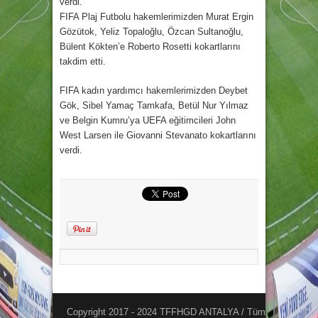
verdi.
FIFA Plaj Futbolu hakemlerimizden Murat Ergin
Gözütok, Yeliz Topaloğlu, Özcan Sultanoğlu,
Bülent Kökten’e Roberto Rosetti kokartlarını
takdim etti.
FIFA kadın yardımcı hakemlerimizden Deybet
Gök, Sibel Yamaç Tamkafa, Betül Nur Yılmaz
ve Belgin Kumru’ya UEFA eğitimcileri John
West Larsen ile Giovanni Stevanato kokartlarını
verdi.
Copyright 2017 - 2024 TFFHGD ANTALYA / Tüm