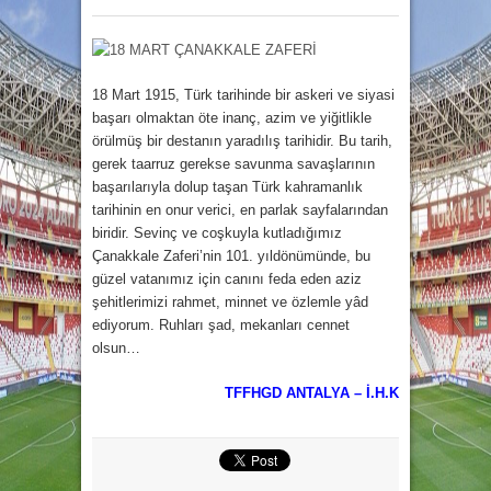
18 Mart 1915, Türk tarihinde bir askeri ve siyasi
başarı olmaktan öte inanç, azim ve yiğitlikle
örülmüş bir destanın yaradılış tarihidir. Bu tarih,
gerek taarruz gerekse savunma savaşlarının
başarılarıyla dolup taşan Türk kahramanlık
tarihinin en onur verici, en parlak sayfalarından
biridir. Sevinç ve coşkuyla kutladığımız
Çanakkale Zaferi’nin 101. yıldönümünde, bu
güzel vatanımız için canını feda eden aziz
şehitlerimizi rahmet, minnet ve özlemle yâd
ediyorum. Ruhları şad, mekanları cennet
olsun…
TFFHGD ANTALYA – İ.H.K